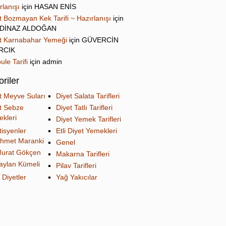
rlanışı
için
HASAN ENİS
t Bozmayan Kek Tarifi ~ Hazırlanışı
için
DİNAZ ALDOĞAN
t Karnabahar Yemeği
için
GÜVERCİN
IRCIK
ule Tarifi
için
admin
riler
t Meyve Suları
Diyet Salata Tarifleri
t Sebze
Diyet Tatlı Tarifleri
kleri
Diyet Yemek Tarifleri
tisyenler
Etli Diyet Yemekleri
hmet Maranki
Genel
urat Gökçen
Makarna Tarifleri
aylan Kümeli
Pilav Tarifleri
 Diyetler
Yağ Yakıcılar