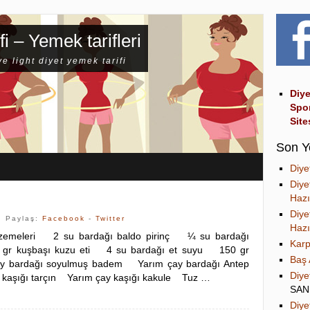
fi – Yemek tarifleri
ve light diyet yemek tarifi
Diye
Spo
Site
Son Y
Diye
Diye
Hazı
Diye
| Paylaş:
Facebook
-
Twitter
Hazı
alzemeleri 2 su bardağı baldo pirinç ¼ su bardağı
Karp
r kuşbaşı kuzu eti 4 su bardağı et suyu 150 gr
Baş 
y bardağı soyulmuş badem Yarım çay bardağı Antep
Diye
y kaşığı tarçın Yarım çay kaşığı kakule Tuz …
SA
Diye