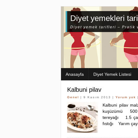
Diyet yemekleri tari
Diyet yemek tarifleri – Pratik 
Anasayfa
Diyet Yemek Listesi
Kalbuni pilav
Genel
| 9 Kasım 2013 |
Yorum yok
Kalbuni pilav m
kuşüzümü 500 g
tereyağı 1.5 ça
fıstığı Yarım ça