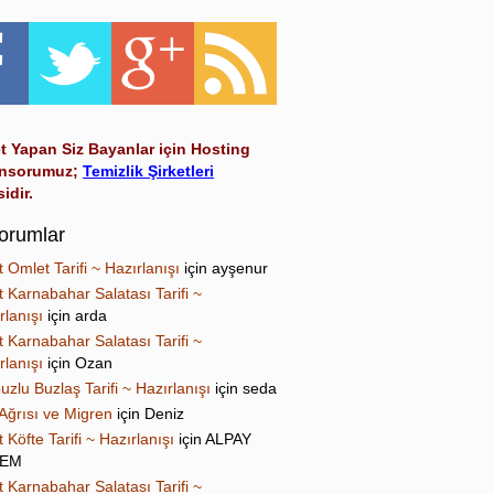
t Yapan Siz Bayanlar için Hosting
nsorumuz;
Temizlik Şirketleri
sidir.
orumlar
t Omlet Tarifi ~ Hazırlanışı
için
ayşenur
t Karnabahar Salatası Tarifi ~
rlanışı
için
arda
t Karnabahar Salatası Tarifi ~
rlanışı
için
Ozan
uzlu Buzlaş Tarifi ~ Hazırlanışı
için
seda
Ağrısı ve Migren
için
Deniz
t Köfte Tarifi ~ Hazırlanışı
için
ALPAY
NEM
t Karnabahar Salatası Tarifi ~