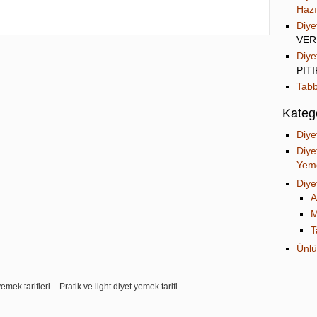
Hazı
Diye
VER
Diye
PIT
Tabb
Katego
Diye
Diye
Yeme
Diye
A
M
T
Ünlü
mek tarifleri – Pratik ve light diyet yemek tarifi.