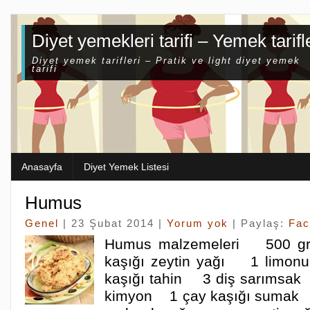
Diyet yemekleri tarifi – Yemek tarifl
Diyet yemek tarifleri – Pratik ve light diyet yemek
tarifi
Anasayfa
Diyet Yemek Listesi
Humus
Genel
| 23 Şubat 2014 |
Yorum yok
| Paylaş:
Fac
Humus malzemeleri 500 g
kaşığı zeytin yağı 1 limo
kaşığı tahin 3 diş sarımsak
kimyon 1 çay kaşığı sumak 