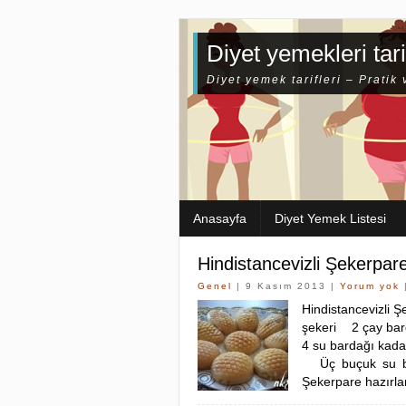
Diyet yemekleri tari
Diyet yemek tarifleri – Pratik 
Anasayfa
Diyet Yemek Listesi
Hindistancevizli Şekerpar
Genel
| 9 Kasım 2013 |
Yorum yok
Hindistancevizli
şekeri 2 çay bar
4 su bardağı kad
Üç buçuk su bar
Şekerpare hazırlan