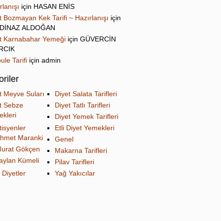
rlanışı
için
HASAN ENİS
t Bozmayan Kek Tarifi ~ Hazırlanışı
için
DİNAZ ALDOĞAN
t Karnabahar Yemeği
için
GÜVERCİN
IRCIK
ule Tarifi
için
admin
riler
t Meyve Suları
Diyet Salata Tarifleri
t Sebze
Diyet Tatlı Tarifleri
kleri
Diyet Yemek Tarifleri
tisyenler
Etli Diyet Yemekleri
hmet Maranki
Genel
urat Gökçen
Makarna Tarifleri
aylan Kümeli
Pilav Tarifleri
 Diyetler
Yağ Yakıcılar