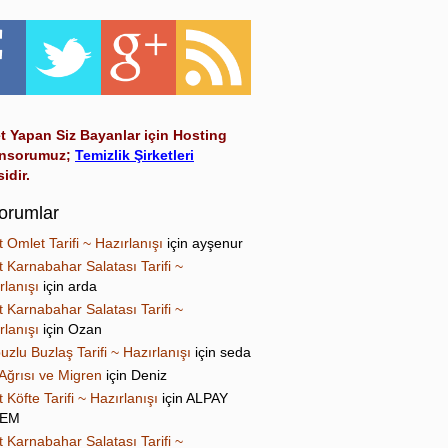
t Yapan Siz Bayanlar için Hosting
nsorumuz;
Temizlik Şirketleri
sidir.
orumlar
t Omlet Tarifi ~ Hazırlanışı
için
ayşenur
t Karnabahar Salatası Tarifi ~
rlanışı
için
arda
t Karnabahar Salatası Tarifi ~
rlanışı
için
Ozan
uzlu Buzlaş Tarifi ~ Hazırlanışı
için
seda
Ağrısı ve Migren
için
Deniz
t Köfte Tarifi ~ Hazırlanışı
için
ALPAY
NEM
t Karnabahar Salatası Tarifi ~