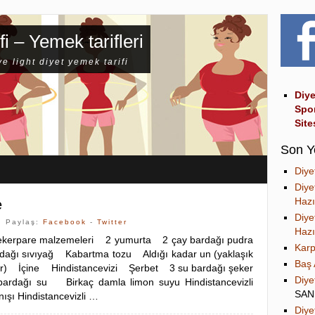
fi – Yemek tarifleri
ve light diyet yemek tarifi
Diye
Spo
Site
Son Y
Diye
Diye
Hazı
e
Diye
| Paylaş:
Facebook
-
Twitter
Hazı
 Şekerpare malzemeleri 2 yumurta 2 çay bardağı pudra
Karp
dağı sıvıyağ Kabartma tozu Aldığı kadar un (yaklaşık
Baş 
ar) İçine Hindistancevizi Şerbet 3 su bardağı şeker
Diye
dağı su Birkaç damla limon suyu Hindistancevizli
SA
ışı Hindistancevizli …
Diye