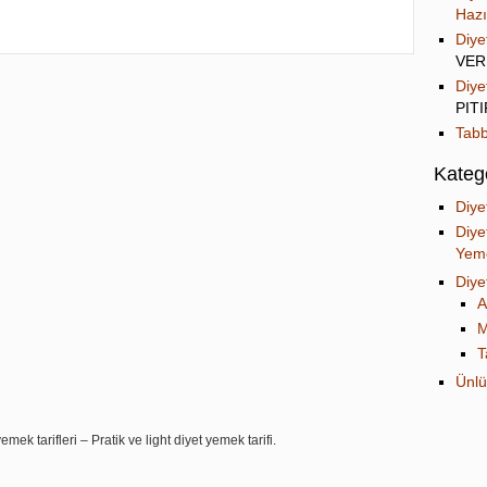
Hazı
Diye
VER
Diye
PIT
Tabb
Katego
Diye
Diye
Yeme
Diye
A
M
T
Ünlü
mek tarifleri – Pratik ve light diyet yemek tarifi.