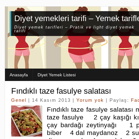
Diyet yemekleri tarifi – Yemek tarifl
Diyet yemek tarifleri – Pratik ve light diyet yemek
tarifi
Anasayfa
Diyet Yemek Listesi
Fındıklı taze fasulye salatası
Genel
| 14 Kasım 2013 |
Yorum yok
| Paylaş:
Fa
Fındıklı taze fasulye salatas
taze fasulye 2 çay kaşığı k
çay bardağı zeytinyağı 1 
biber 4 dal maydanoz 2 su 