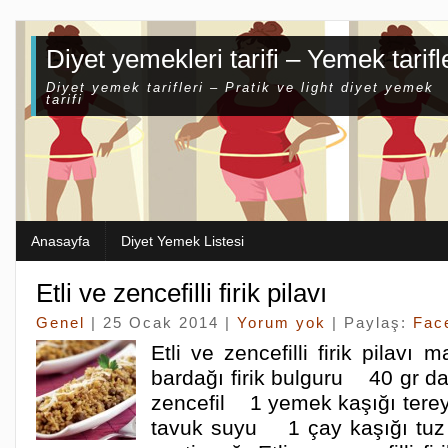
Diyet yemekleri tarifi – Yemek tarifl
Diyet yemek tarifleri – Pratik ve light diyet yemek
tarifi
Anasayfa
Diyet Yemek Listesi
Etli ve zencefilli firik pilavı
Genel
| 25 Ocak 2014 |
Yorum yok
| Paylaş:
Fac
Etli ve zencefilli firik pilav
bardağı firik bulguru 40 gr d
zencefil 1 yemek kaşığı tere
tavuk suyu 1 çay kaşığı tu