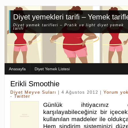
Diyet yemekleri tarifi – Yemek tarifl
Diyet yemek tarifleri – Pratik ve light diyet yemek
tarifi
Anasayfa
Diyet Yemek Listesi
Erikli Smoothie
Diyet Meyve Suları
| 4 Ağustos 2012 |
Yorum yo
-
Twitter
Günlük ihtiyacınız o
karşılayabileceğiniz bir içece
kullanılan maddeler ile oldukça
Hem sindirim sisteminizi dü