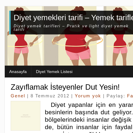
Diyet yemekleri tarifi – Yemek tarifl
Diyet yemek tarifleri – Pratik ve light diyet yemek
tarifi
Anasayfa
Diyet Yemek Listesi
Zayıflamak İsteyenler Dut Yesin!
Genel
| 8 Temmuz 2012 |
Yorum yok
| Paylaş:
F
Diyet yapanlar için en yararlı
besinlerin başında dut geliyor
bölgelerindeki insanlar değişik
de, bütün insanlar için faydal