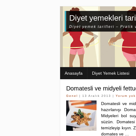
Diyet yemekleri tari
Diyet yemek tarifleri – Pratik 
Anasayfa
Diyet Yemek Listesi
Domatesli ve midyeli fettu
Genel
| 13 Aralık 2013 |
Yorum yok
Domatesli ve midy
hazırlanışı Doma
Midyeleri bol s
süzün. Domatesi
temizleyip kıyın. 
domates ve …