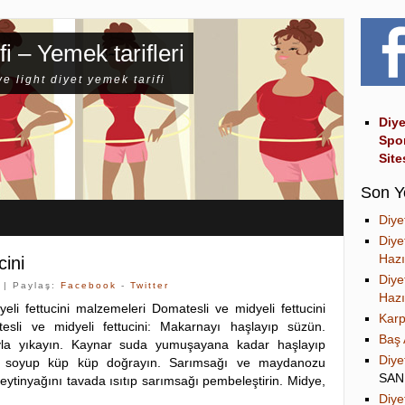
fi – Yemek tarifleri
ve light diyet yemek tarifi
Diye
Spo
Site
Son Y
Diye
Diye
Hazı
cini
Diye
| Paylaş:
Facebook
-
Twitter
Hazı
eli fettucini malzemeleri Domatesli ve midyeli fettucini
Karp
tesli ve midyeli fettucini: Makarnayı haşlayıp süzün.
Baş 
uyla yıkayın. Kaynar suda yumuşayana kadar haşlayıp
Diye
 soyup küp küp doğrayın. Sarımsağı ve maydanozu
SA
Zeytinyağını tavada ısıtıp sarımsağı pembeleştirin. Midye,
Diye