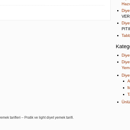
Hazı
Diye
VER
Diye
PIT
Tabb
Katego
Diye
Diye
Yeme
Diye
A
M
T
Ünlü
mek tarifleri – Pratik ve light diyet yemek tarifi.