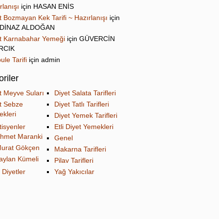
rlanışı
için
HASAN ENİS
t Bozmayan Kek Tarifi ~ Hazırlanışı
için
DİNAZ ALDOĞAN
t Karnabahar Yemeği
için
GÜVERCİN
IRCIK
ule Tarifi
için
admin
riler
t Meyve Suları
Diyet Salata Tarifleri
t Sebze
Diyet Tatlı Tarifleri
kleri
Diyet Yemek Tarifleri
tisyenler
Etli Diyet Yemekleri
hmet Maranki
Genel
urat Gökçen
Makarna Tarifleri
aylan Kümeli
Pilav Tarifleri
 Diyetler
Yağ Yakıcılar