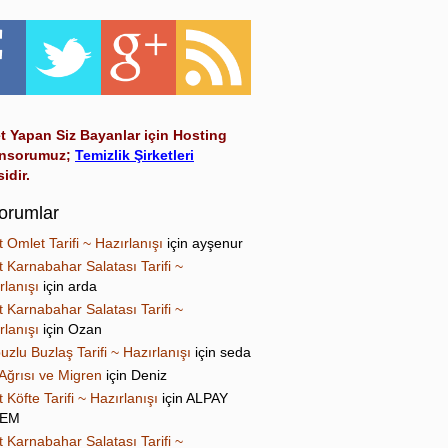
t Yapan Siz Bayanlar için Hosting
nsorumuz;
Temizlik Şirketleri
sidir.
orumlar
t Omlet Tarifi ~ Hazırlanışı
için
ayşenur
t Karnabahar Salatası Tarifi ~
rlanışı
için
arda
t Karnabahar Salatası Tarifi ~
rlanışı
için
Ozan
uzlu Buzlaş Tarifi ~ Hazırlanışı
için
seda
Ağrısı ve Migren
için
Deniz
t Köfte Tarifi ~ Hazırlanışı
için
ALPAY
NEM
t Karnabahar Salatası Tarifi ~