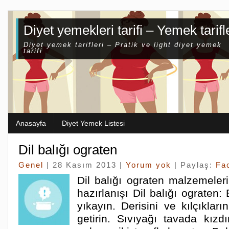
Diyet yemekleri tarifi – Yemek tarifl
Diyet yemek tarifleri – Pratik ve light diyet yemek
tarifi
Anasayfa
Diyet Yemek Listesi
Dil balığı ograten
Genel
| 28 Kasım 2013 |
Yorum yok
| Paylaş:
Fa
Dil balığı ograten malzemeleri
hazırlanışı Dil balığı ograten: 
yıkayın. Derisini ve kılçıkların
getirin. Sıvıyağı tavada kızdır