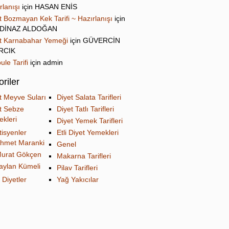
rlanışı
için
HASAN ENİS
t Bozmayan Kek Tarifi ~ Hazırlanışı
için
DİNAZ ALDOĞAN
t Karnabahar Yemeği
için
GÜVERCİN
IRCIK
ule Tarifi
için
admin
riler
t Meyve Suları
Diyet Salata Tarifleri
t Sebze
Diyet Tatlı Tarifleri
kleri
Diyet Yemek Tarifleri
tisyenler
Etli Diyet Yemekleri
hmet Maranki
Genel
urat Gökçen
Makarna Tarifleri
aylan Kümeli
Pilav Tarifleri
 Diyetler
Yağ Yakıcılar