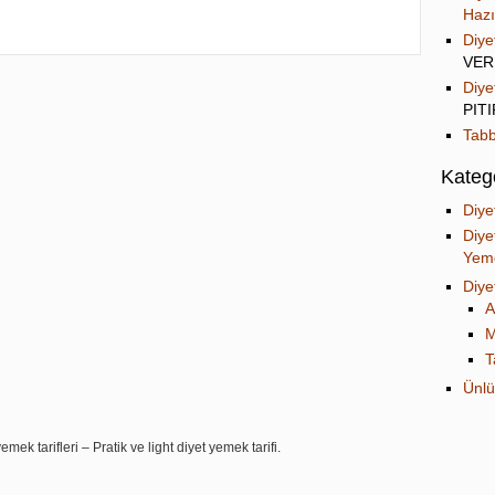
Hazı
Diye
VER
Diye
PIT
Tabb
Katego
Diye
Diye
Yeme
Diye
A
M
T
Ünlü
mek tarifleri – Pratik ve light diyet yemek tarifi.