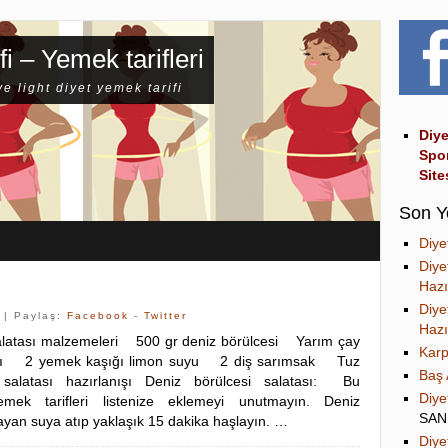
fi – Yemek tarifleri
ve light diyet yemek tarifi
Diye
Spo
Site
Son Y
Diye
Diye
Hazı
Diye
| Paylaş:
Facebook
-
Twitter
Hazı
salatası malzemeleri 500 gr deniz börülcesi Yarım çay
Karp
ağı 2 yemek kaşığı limon suyu 2 diş sarımsak Tuz
Baş 
 salatası hazırlanışı Deniz börülcesi salatası: Bu
Diye
emek tarifleri listenize eklemeyi unutmayın. Deniz
SA
nayan suya atıp yaklaşık 15 dakika haşlayın. …
Diye