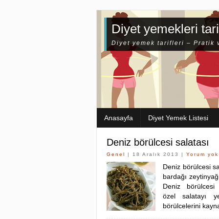
Diyet yemekleri tari
Diyet yemek tarifleri – Pratik 
Anasayfa
Diyet Yemek Listesi
Deniz börülcesi salatası
Genel
| 18 Aralık 2013 |
Yorum yok
Deniz börülcesi 
bardağı zeytiny
Deniz börülcesi
özel salatayı y
börülcelerini kay