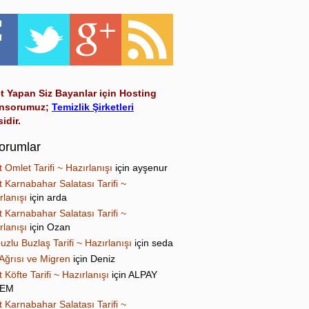
t Yapan Siz Bayanlar için Hosting
nsorumuz;
Temizlik Şirketleri
sidir.
orumlar
t Omlet Tarifi ~ Hazırlanışı
için
ayşenur
t Karnabahar Salatası Tarifi ~
rlanışı
için
arda
t Karnabahar Salatası Tarifi ~
rlanışı
için
Ozan
uzlu Buzlaş Tarifi ~ Hazırlanışı
için
seda
Ağrısı ve Migren
için
Deniz
t Köfte Tarifi ~ Hazırlanışı
için
ALPAY
NEM
t Karnabahar Salatası Tarifi ~