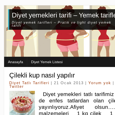
Diyet yemekleri tarifi – Yemek tarifl
Diyet yemek tarifleri – Pratik ve light diyet yemek
tarifi
Anasayfa
Diyet Yemek Listesi
Çilekli kup nasıl yapılır
Diyet Tatlı Tarifleri
| 21 Ocak 2013 |
Yorum yok
|
Twitter
Diyet yemekleri tatlı tarifimi
de enfes tatlardan olan çile
yayınlıyoruz.Afiyet olsu
malzemeleri 1 kg çilek 1 ç