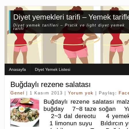
Diyet yemekleri tarifi – Yemek tarifl
Diyet yemek tarifleri – Pratik ve light diyet yemek
tarifi
Anasayfa
Diyet Yemek Listesi
Buğdaylı rezene salatası
Genel
| 1 Kasım 2013 |
Yorum yok
| Paylaş:
Fac
Buğdaylı rezene salatası m
buğday 7~8 taze soğan Yar
2~3 dal dereotu 4 yemek k
1 limonun suyu Bıldırcın y