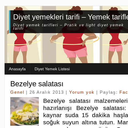
Diyet yemekleri tarifi – Yemek tarifl
Diyet yemek tarifleri – Pratik ve light diyet yemek
tarifi
Anasayfa
Diyet Yemek Listesi
Bezelye salatası
Genel
| 26 Aralık 2013 |
Yorum yok
| Paylaş:
Fa
Bezelye salatası malzemeleri
hazırlanışı Bezelye salatası:
kaynar suda 15 dakika haşla
soğuk suyun altına tutun. Ma